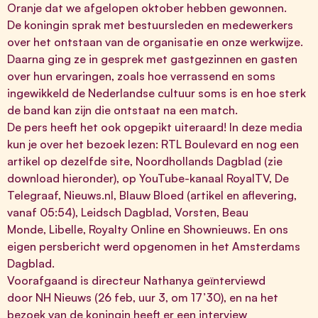
Oranje
dat we afgelopen oktober hebben gewonnen.
De koningin sprak met bestuursleden en medewerkers
over het ontstaan van de organisatie en onze werkwijze.
Daarna ging ze in gesprek met gastgezinnen en gasten
over hun ervaringen, zoals hoe verrassend en soms
ingewikkeld de Nederlandse cultuur soms is en hoe sterk
de band kan zijn die ontstaat na een match.
De pers heeft het ook opgepikt uiteraard! In deze media
kun je over het bezoek lezen:
RTL Boulevard
en nog
een
artikel
op dezelfde site,
Noordhollands Dagblad
(zie
download hieronder), op YouTube-kanaal
RoyalTV
,
De
Telegraaf
,
Nieuws.nl
, Blauw Bloed (
artikel
en
aflevering
,
vanaf 05:54),
Leidsch Dagblad
,
Vorsten
,
Beau
Monde
,
Libelle
,
Royalty Online
en
Shownieuws
. En ons
eigen persbericht werd opgenomen in het
Amsterdams
Dagblad
.
Voorafgaand is directeur Nathanya geïnterviewd
door
NH Nieuws
(26 feb, uur 3, om 17’30), en na het
bezoek van de koningin heeft er een interview