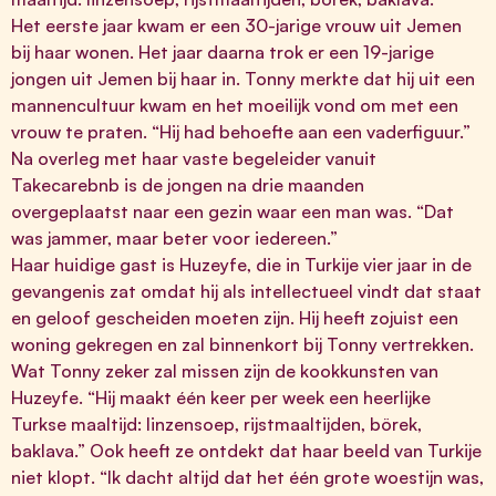
Het eerste jaar kwam er een 30-jarige vrouw uit Jemen
bij haar wonen. Het jaar daarna trok er een 19-jarige
jongen uit Jemen bij haar in. Tonny merkte dat hij uit een
mannencultuur kwam en het moeilijk vond om met een
vrouw te praten. “Hij had behoefte aan een vaderfiguur.”
Na overleg met haar vaste begeleider vanuit
Takecarebnb is de jongen na drie maanden
overgeplaatst naar een gezin waar een man was. “Dat
was jammer, maar beter voor iedereen.”
Haar huidige gast is Huzeyfe, die in Turkije vier jaar in de
gevangenis zat omdat hij als intellectueel vindt dat staat
en geloof gescheiden moeten zijn. Hij heeft zojuist een
woning gekregen en zal binnenkort bij Tonny vertrekken.
Wat Tonny zeker zal missen zijn de kookkunsten van
Huzeyfe. “Hij maakt één keer per week een heerlijke
Turkse maaltijd: linzensoep, rijstmaaltijden, börek,
baklava.” Ook heeft ze ontdekt dat haar beeld van Turkije
niet klopt. “Ik dacht altijd dat het één grote woestijn was,