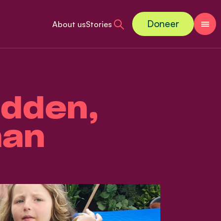
Doneer
About us
Stories
idden,
baan