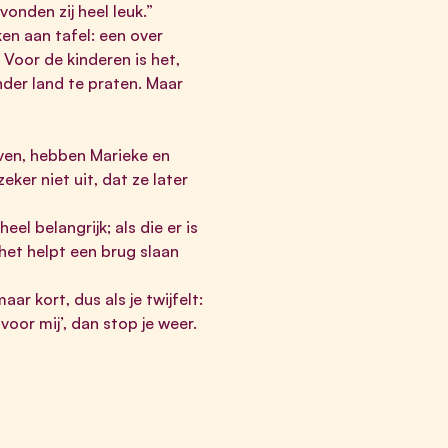
vonden zij heel leuk.”
n aan tafel: een over
Voor de kinderen is het,
ander land te praten. Maar
even, hebben Marieke en
ker niet uit, dat ze later
el belangrijk; als die er is
 het helpt een brug slaan
ar kort, dus als je twijfelt:
oor mij’, dan stop je weer.