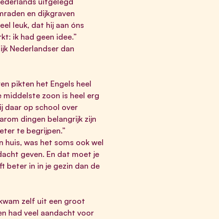
 Nederlands uitgelegd
raden en dijkgraven
eel leuk, dat hij aan óns
kt: ik had geen idee.”
nlijk Nederlandser dan
ren pikten het Engels heel
 middelste zoon is heel erg
hij daar op school over
waarom dingen belangrijk zijn
eter te begrijpen.”
in huis, was het soms ook wel
ndacht geven. En dat moet je
 beter in in je gezin dan de
 kwam zelf uit een groot
 en had veel aandacht voor