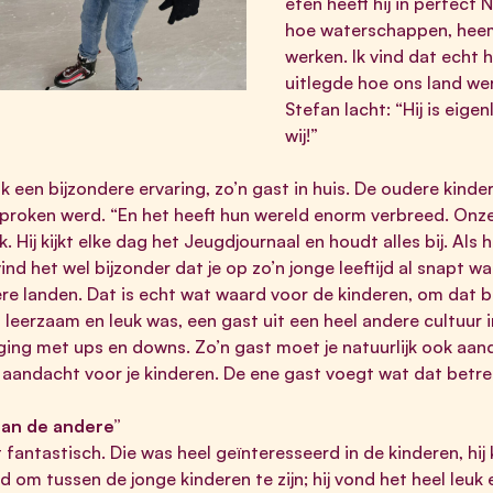
eten heeft hij in perfect
hoe waterschappen, heem
werken. Ik vind dat echt h
uitlegde hoe ons land wer
Stefan lacht: “Hij is eige
wij!”
 een bijzondere ervaring, zo’n gast in huis. De oudere kinde
proken werd. “En het heeft hun wereld enorm verbreed. Onze
. Hij kijkt elke dag het Jeugdjournaal en houdt alles bij. Als 
 vind het wel bijzonder dat je op zo’n jonge leeftijd al snapt 
re landen. Dat is echt wat waard voor de kinderen, om dat b
leerzaam en leuk was, een gast uit een heel andere cultuur 
t ging met ups en downs. Zo’n gast moet je natuurlijk ook aa
andacht voor je kinderen. De ene gast voegt wat dat betreft
dan de andere”
fantastisch. Die was heel geïnteresseerd in de kinderen, hij
 om tussen de jonge kinderen te zijn; hij vond het heel leuk