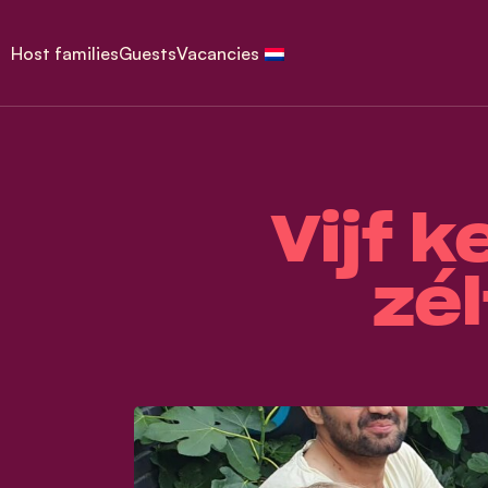
Host families
Guests
Vacancies
Vijf 
zél