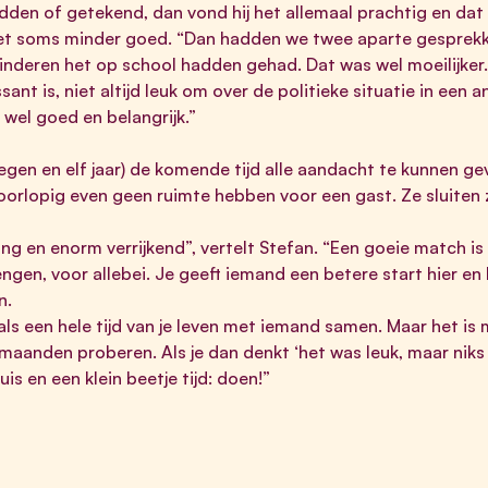
dden of getekend, dan vond hij het allemaal prachtig en dat 
et soms minder goed. “Dan hadden we twee aparte gesprekke
inderen het op school hadden gehad. Dat was wel moeilijker. 
nt is, niet altijd leuk om over de politieke situatie in een 
k wel goed en belangrijk.”
egen en elf jaar) de komende tijd alle aandacht te kunnen g
rlopig even geen ruimte hebben voor een gast. Ze sluiten ze
ng en enorm verrijkend”, vertelt Stefan. “Een goeie match is he
engen, voor allebei. Je geeft iemand een betere start hier en
en.
als een hele tijd van je leven met iemand samen. Maar het is ma
maanden proberen. Als je dan denkt ‘het was leuk, maar niks v
huis en een klein beetje tijd: doen!”