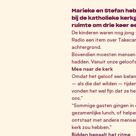
Marieke en Stefan hebb
bij de katholieke ker
ruimte om drie keer e
De kinderen waren nog jong
Radio een item over Takeca
achtergrond.
Bovendien moesten mensen to
hadden. Vanuit onze geloof
Mee naar de kerk
Omdat het geloof een belangr
– als die dat wilden – tijd
vonden het wel fijn dat ze h
ons.”
“Sommige gasten gingen in d
gezamenlijke lunch, of helpe
ontstaat met andere mensen i
kerk zou hebben.”
Bidden bepaalt het ritme