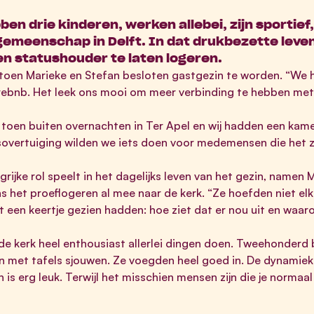
en drie kinderen, werken allebei, zijn sportief
kgemeenschap in Delft. In dat drukbezette leve
en statushouder te laten logeren.
 toen Marieke en Stefan besloten gastgezin te worden. “We
rebnb. Het leek ons mooi om meer verbinding te hebben me
en buiten overnachten in Ter Apel en wij hadden een kamer
sovertuiging wilden we iets doen voor medemensen die het z
ijke rol speelt in het dagelijks leven van het gezin, namen
ens het proeflogeren al mee naar de kerk. “Ze hoefden niet 
et een keertje gezien hadden: hoe ziet dat er nou uit en waaro
e kerk heel enthousiast allerlei dingen doen. Tweehonderd 
n met tafels sjouwen. Ze voegden heel goed in. De dynamiek 
s erg leuk. Terwijl het misschien mensen zijn die je normaal 