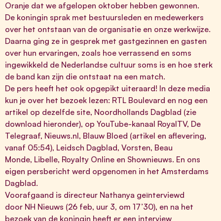
Oranje
dat we afgelopen oktober hebben gewonnen.
De koningin sprak met bestuursleden en medewerkers
over het ontstaan van de organisatie en onze werkwijze.
Daarna ging ze in gesprek met gastgezinnen en gasten
over hun ervaringen, zoals hoe verrassend en soms
ingewikkeld de Nederlandse cultuur soms is en hoe sterk
de band kan zijn die ontstaat na een match.
De pers heeft het ook opgepikt uiteraard! In deze media
kun je over het bezoek lezen:
RTL Boulevard
en nog
een
artikel
op dezelfde site,
Noordhollands Dagblad
(zie
download hieronder), op YouTube-kanaal
RoyalTV
,
De
Telegraaf
,
Nieuws.nl
, Blauw Bloed (
artikel
en
aflevering
,
vanaf 05:54),
Leidsch Dagblad
,
Vorsten
,
Beau
Monde
,
Libelle
,
Royalty Online
en
Shownieuws
. En ons
eigen persbericht werd opgenomen in het
Amsterdams
Dagblad
.
Voorafgaand is directeur Nathanya geïnterviewd
door
NH Nieuws
(26 feb, uur 3, om 17’30), en na het
bezoek van de koningin heeft er een interview