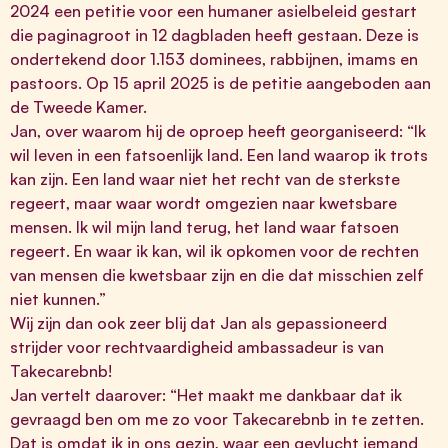
2024 een
petitie
voor een humaner asielbeleid gestart
die paginagroot in 12 dagbladen heeft gestaan. Deze is
ondertekend door 1.153 dominees, rabbijnen, imams en
pastoors. Op 15 april 2025 is de petitie
aangeboden
aan
de Tweede Kamer.
Jan, over waarom hij de oproep heeft georganiseerd: “Ik
wil leven in een fatsoenlijk land. Een land waarop ik trots
kan zijn. Een land waar niet het recht van de sterkste
regeert, maar waar wordt omgezien naar kwetsbare
mensen. Ik wil mijn land terug, het land waar fatsoen
regeert. En waar ik kan, wil ik opkomen voor de rechten
van mensen die kwetsbaar zijn en die dat misschien zelf
niet kunnen.”
Wij zijn dan ook zeer blij dat Jan als gepassioneerd
strijder voor rechtvaardigheid ambassadeur is van
Takecarebnb!
Jan vertelt daarover: “Het maakt me dankbaar dat ik
gevraagd ben om me zo voor Takecarebnb in te zetten.
Dat is omdat ik in ons gezin, waar een gevlucht iemand