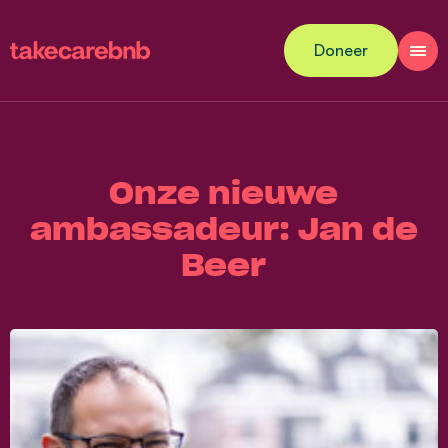
Doneer
Onze nieuwe
ambassadeur: Jan de
Beer