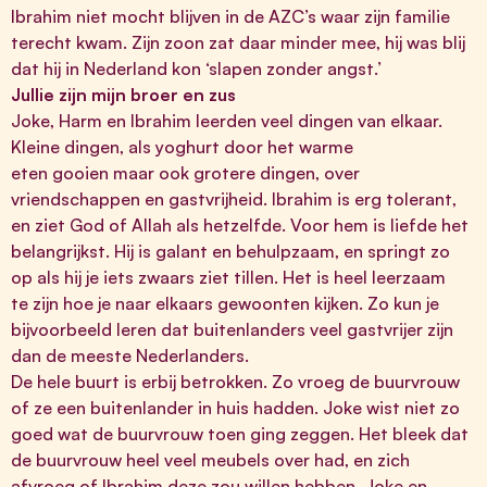
Ibrahim niet mocht blijven in de AZC’s waar zijn familie
terecht kwam. Zijn zoon zat daar minder mee, hij was blij
dat hij in Nederland kon ‘slapen zonder angst.’
Jullie zijn mijn broer en zus
Joke, Harm en Ibrahim leerden veel dingen van elkaar.
Kleine dingen, als yoghurt door het warme
eten gooien maar ook grotere dingen, over
vriendschappen en gastvrijheid. Ibrahim is erg tolerant,
en ziet God of Allah als hetzelfde. Voor hem is liefde het
belangrijkst. Hij is galant en behulpzaam, en springt zo
op als hij je iets zwaars ziet tillen. Het is heel leerzaam
te zijn hoe je naar elkaars gewoonten kijken. Zo kun je
bijvoorbeeld leren dat buitenlanders veel gastvrijer zijn
dan de meeste Nederlanders.
De hele buurt is erbij betrokken. Zo vroeg de buurvrouw
of ze een buitenlander in huis hadden. Joke wist niet zo
goed wat de buurvrouw toen ging zeggen. Het bleek dat
de buurvrouw heel veel meubels over had, en zich
afvroeg of Ibrahim deze zou willen hebben. Joke en