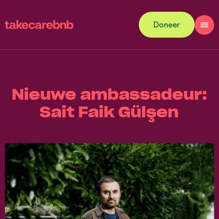
Doneer
Nieuwe ambassadeur:
Sait Faik Gülşen