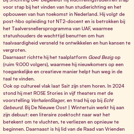
voor stap bij het vinden van hun studierichting en het
opbouwen van hun toekomst in Nederland. Hij volgt de
post-hbo opleiding tot NT2-docent en is betrokken bij
het Taalversnellersprogramma van UAF, waarmee
statushouders de wachttijd benutten om hun
taalvaardigheid versneld te ontwikkelen en hun kansen te
vergroten.
Daarnaast richtte hij het taalplatform
Goed Bezig
op
(ruim 9.000 volgers), waarmee hij nieuwkomers op een
toegankelijke en creatieve manier helpt hun weg in de
taal te vinden.
Ook op cultureel vlak laat Sait zijn stem horen. In 2024
stond hij met ROSE Stories in vijf theaters met de
voorstelling
VerhalenSlager
, en trad hij op bij
Echt
Gebeurd
. Bij De Nieuwe Oost | Wintertuin werkt hij aan
zijn debuut: een literaire zoektocht naar wat het
betekent om te vluchten, te verliezen en opnieuw te
beginnen. Daarnaast is hij lid van de Raad van Vrienden