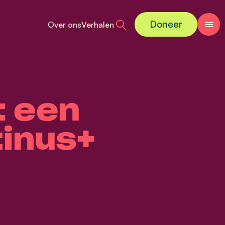
Doneer
Over ons
Verhalen
t een
tinus+