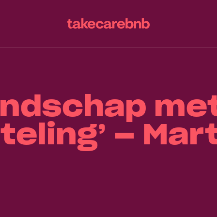
endschap me
teling’ – Mar