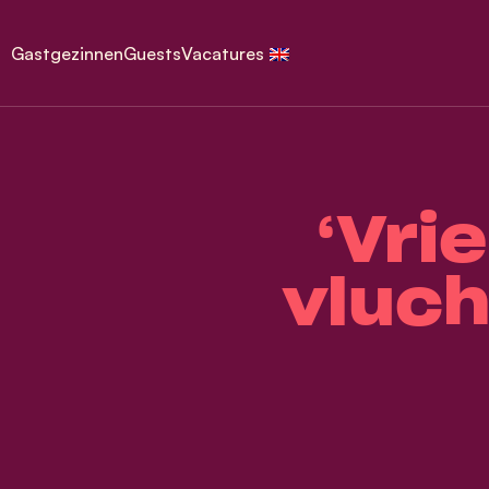
Gastgezinnen
Guests
Vacatures
‘Vri
vluch