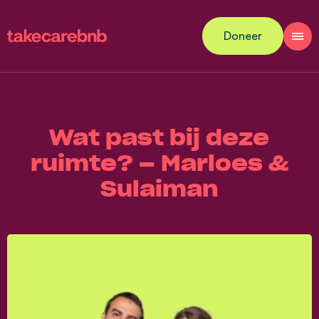
Doneer
Wat past bij deze
ruimte? – Marloes &
Sulaiman