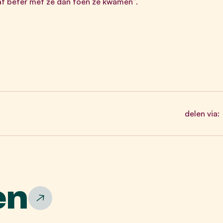
at beter met ze dan toen ze kwamen”.
delen via:
en