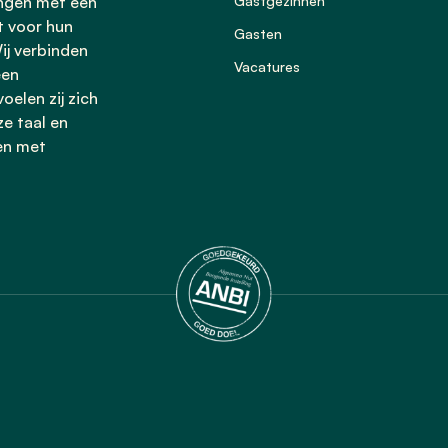
ingen met een
Gastgezinnen
t voor hun
Gasten
ij verbinden
Vacatures
een
oelen zij zich
ze taal en
en met