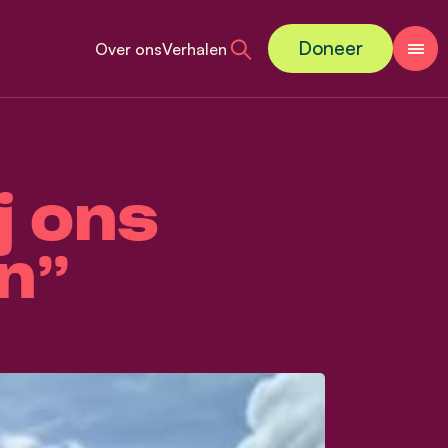
Doneer
Over ons
Verhalen
j ons
n”