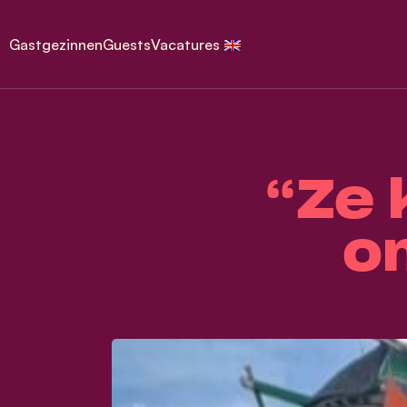
Gastgezinnen
Guests
Vacatures
“Ze 
o