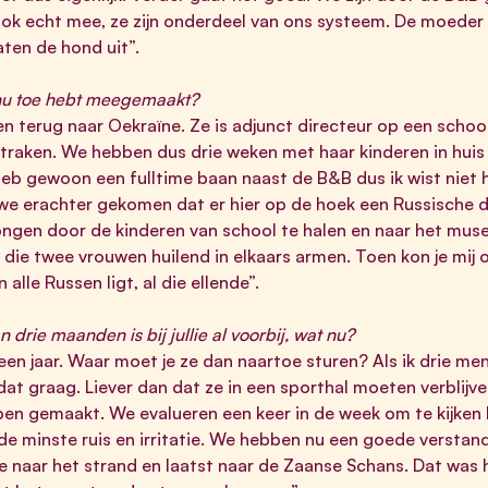
ook echt mee, ze zijn onderdeel van ons systeem. De moeder
aten de hond uit”.
t nu toe hebt meegemaakt?
 terug naar Oekraïne. Ze is adjunct directeur op een schoo
jtraken. We hebben dus drie weken met haar kinderen in hui
heb gewoon een fulltime baan naast de B&B dus ik wist niet 
we erachter gekomen dat er hier op de hoek een Russische 
rongen door de kinderen van school te halen en naar het mu
e twee vrouwen huilend in elkaars armen. Toen kon je mij 
 alle Russen ligt, al die ellende”.
 drie maanden is bij jullie al voorbij, wat nu?
 een jaar. Waar moet je ze dan naartoe sturen? Als ik drie 
dat graag. Liever dan dat ze in een sporthal moeten verblijven
ben gemaakt. We evalueren een keer in de week om te kijken
 de minste ruis en irritatie. We hebben nu een goede versta
e naar het strand en laatst naar de Zaanse Schans. Dat was h