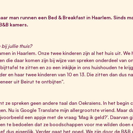
haar man runnen een Bed & Breakfast in Haarlem. Sinds ma
 B&B kamers.
 bij jullie thuis?
amen in Haarlem. Onze twee kinderen zijn al het huis uit. We
n die daar komen zijn bij wijze van spreken onderdeel van o
ijttafel te zitten en zo een inkijkje in ons huishouden te kri
er en haar twee kinderen van 10 en 13. Die zitten dan dus n
eneer uit Beirut te ontbijten”.
nt ze spreken geen andere taal dan Oekraïens. In het begi
gen. Nu is Google Translate mijn allergrootste vriend. Maar d
bijvoorbeeld een appje met de vraag ‘Mag ik geld?’. Daarvan 
eken te bedoelen dat ze boodschappen voor me wilden doen 
ief dus eigenlijk. Verder gaat het goed. We zijn door de B&