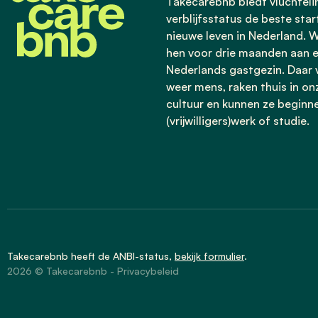
Takecarebnb biedt vluchtel
verblijfsstatus de beste star
nieuwe leven in Nederland. W
hen voor drie maanden aan 
Nederlands gastgezin. Daar v
weer mens, raken thuis in on
cultuur en kunnen ze beginn
(vrijwilligers)werk of studie.
Takecarebnb heeft de
ANBI-status
,
bekijk formulier
.
2026 © Takecarebnb -
Privacybeleid