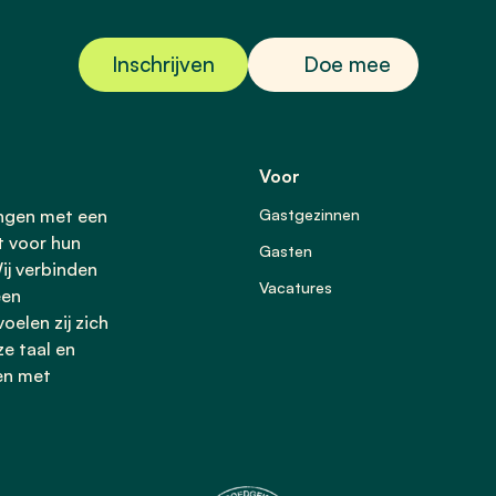
Inschrijven
Doe mee
Voor
ingen met een
Gastgezinnen
t voor hun
Gasten
ij verbinden
Vacatures
een
oelen zij zich
ze taal en
en met