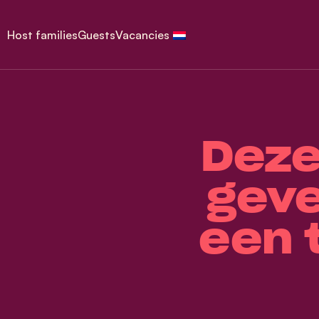
Host families
Guests
Vacancies
Dez
geve
een 