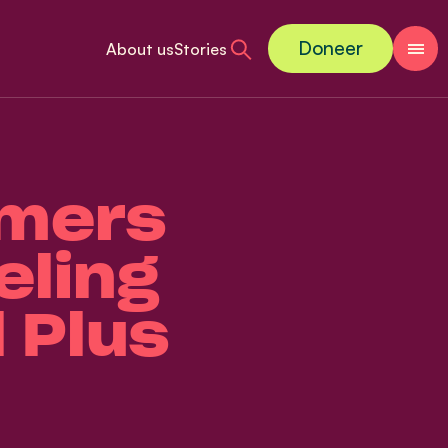
Doneer
About us
Stories
mers
eling
 Plus