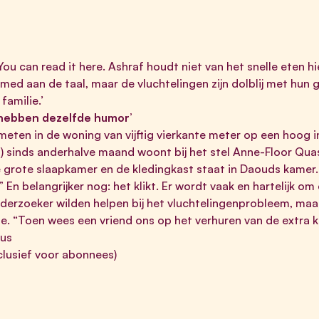
 You can read it
here
. Ashraf houdt niet van het snelle eten 
med aan de taal, maar de vluchtelingen zijn dolblij met hun 
familie.’
 hebben dezelfde humor’
meten in de woning van vijftig vierkante meter op een hoog 
 sinds anderhalve maand woont bij het stel Anne-Floor Quast 
 grote slaapkamer en de kledingkast staat in Daouds kamer.
.” En belangrijker nog: het klikt. Er wordt vaak en hartelijk om
derzoeker wilden helpen bij het vluchtelingenprobleem, maar
. “Toen wees een vriend ons op het verhuren van de extra ka
lus
xclusief voor abonnees)