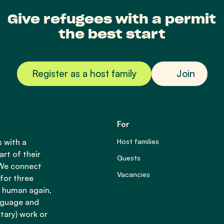
Give refugees with a permit
the best start
Register as a host family
Join
For
 with a
Host families
rt of their
Guests
 We connect
Vacancies
for three
l human again,
nguage and
ntary) work or