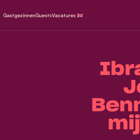
Gastgezinnen
Guests
Vacatures
Ibr
J
Benn
mij