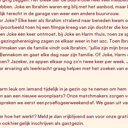
ebben. Joke en Ibrahim waren erg blij met het aanbod, maar 
ijk terecht in de garage van weer een andere buurvrouw.
 Joke? Elke keer als Ibrahim stralend naar beneden kwam om
bijvoorbeeld toen hij een filmpje kreeg van zijn dochter die ko
m en Joke één keer ontmoet, bij Joke en Harm thuis, toen ze
 gezingshereniging zagen ze elkaar weer in het azc. Toen Ib
tmaken van de familie vindt ook Ibrahim, “jullie zijn mijn broer
 Bennekom en gaat elke dag naar zijn familie. Of Joke, Harm 
n? Jazeker, ze appen elkaar nog zo’n twee keer per week. Jo
aar ervaring als leerkracht graag helpen met het zoeken van 
Harm leuk om iemand tijdelijk in je gezin op te nemen om hem
en aan een nieuwe woonplaats? Onze matchmakers zorgen v
spreken we eerst een proeflogeerweekend af. We gaan uit van
er hoe het werkt? Meld je dan vrijblijvend aan voor onze grat
je ook
hier
gelijk inschrijven als gastgezin.