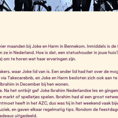
 vier maanden bij Joke en Harm in Bennekom. Inmiddels is de 
n ze in Nederland. Hoe is dat, een statushouder in jouw hui
) om te horen wat haar ervaringen zijn.
akers, waar Joke lid van is. Een ander lid had het over de mo
 via Takecarebnb, en Joke en Harm besloten zich ook aan te
Ibrahim in December bij hen wonen.
e. Na het ontbijt gaf Joke Ibrahim Nederlandse les en ginge
markt of spelletjes spelen. Ibrahim had al een groot netwer
 ontmoet heeft in het AZC, dus was hij in het weekend vaak b
uziek, en gaven elkaar regelmatig tips. Rondom de feestdage
 cadeaus uitgedeeld.