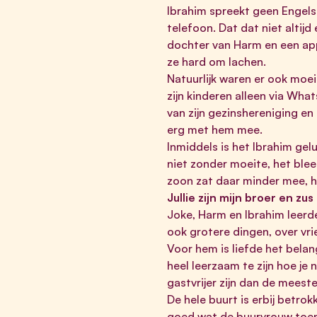
Ibrahim spreekt geen Engels
telefoon. Dat dat niet altij
dochter van Harm en een app
ze hard om lachen.
Natuurlijk waren er ook moei
zijn kinderen alleen via Wha
van zijn gezinshereniging en
erg met hem mee.
Inmiddels is het Ibrahim gel
niet zonder moeite, het bleek
zoon zat daar minder mee, hi
Jullie zijn mijn broer en zus
Joke, Harm en Ibrahim leerd
ook grotere dingen, over vri
Voor hem is liefde het belangr
heel leerzaam te zijn hoe je 
gastvrijer zijn dan de meest
De hele buurt is erbij betro
goed wat de buurvrouw toen 