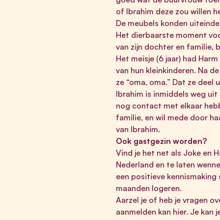
of Ibrahim deze zou willen h
De meubels konden uiteindel
Het dierbaarste moment voor
van zijn dochter en familie, 
Het meisje (6 jaar) had Har
van hun kleinkinderen. Na de
ze “oma, oma.” Dat ze deel ui
Ibrahim is inmiddels weg uit
nog contact met elkaar hebbe
familie, en wil mede door h
van Ibrahim.
Ook gastgezin worden?
Vind je het net als Joke en 
Nederland en te laten wenn
een positieve kennismaking 
maanden logeren.
Aarzel je of heb je vragen ov
aanmelden kan
hier
. Je kan 