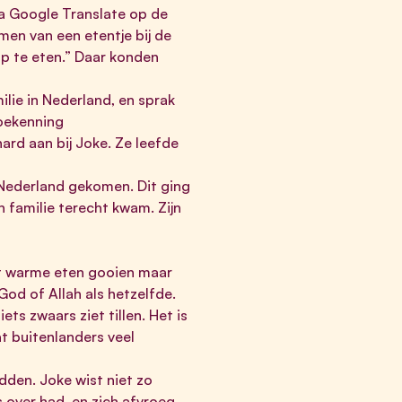
a Google Translate op de
men van een etentje bij de
op te eten.” Daar konden
ilie in Nederland, en sprak
toekenning
ard aan bij Joke. Ze leefde
r Nederland gekomen. Dit ging
n familie terecht kwam. Zijn
het warme eten gooien maar
God of Allah als hetzelfde.
iets zwaars ziet tillen. Het is
at buitenlanders veel
dden. Joke wist niet zo
 over had, en zich afvroeg