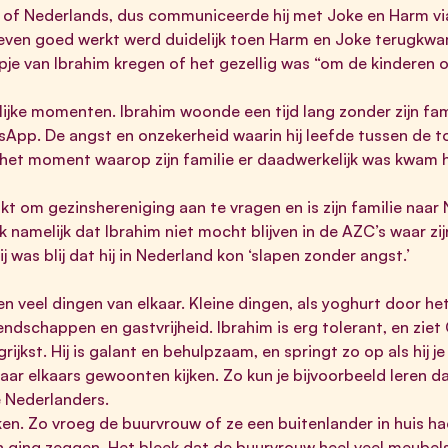
 of Nederlands, dus communiceerde hij met Joke en Harm vi
d even goed werkt werd duidelijk toen Harm en Joke terugkwa
je van Ibrahim kregen of het gezellig was “om de kinderen 
lijke momenten. Ibrahim woonde een tijd lang zonder zijn fam
tsApp. De angst en onzekerheid waarin hij leefde tussen de 
 het moment waarop zijn familie er daadwerkelijk was kwam h
ukt om gezinshereniging aan te vragen en is zijn familie naa
 namelijk dat Ibrahim niet mocht blijven in de AZC’s waar zij
j was blij dat hij in Nederland kon ‘slapen zonder angst.’
en veel dingen van elkaar. Kleine dingen, als yoghurt door 
endschappen en gastvrijheid. Ibrahim is erg tolerant, en ziet 
ijkst. Hij is galant en behulpzaam, en springt zo op als hij je 
naar elkaars gewoonten kijken. Zo kun je bijvoorbeeld leren d
e Nederlanders.
kken. Zo vroeg de buurvrouw of ze een buitenlander in huis ha
ging zeggen. Het bleek dat de buurvrouw heel veel meubels