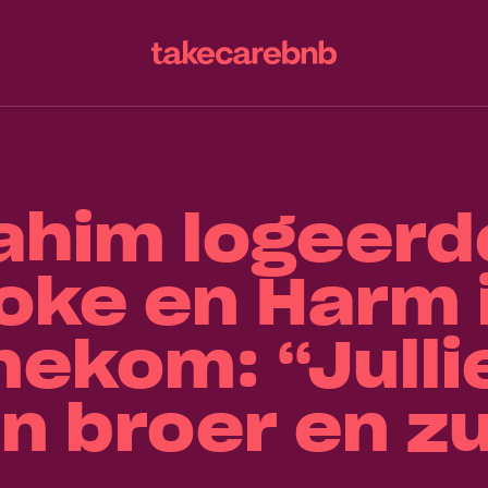
ahim logeerde
oke en Harm 
ekom: “Jullie
n broer en z