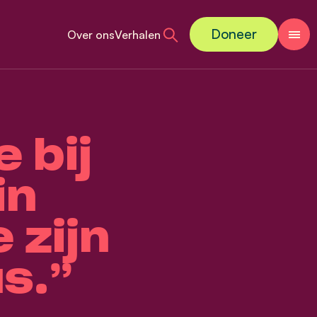
Doneer
Over ons
Verhalen
 bij
in
 zijn
us.”