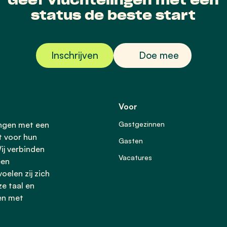
Geef vluchtelingen met een
status de beste start
Inschrijven
Doe mee
Voor
ingen met een
Gastgezinnen
t voor hun
Gasten
ij verbinden
Vacatures
een
oelen zij zich
ze taal en
en met