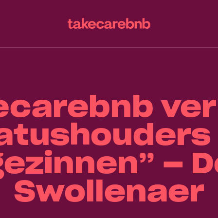
ecarebnb ver
atushouders
gezinnen” – D
Swollenaer