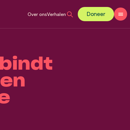
Doneer
Over ons
Verhalen
bindt
 en
e