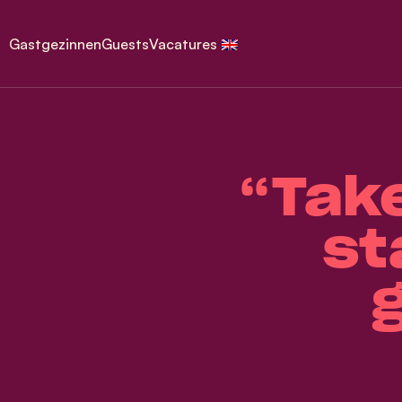
Gastgezinnen
Guests
Vacatures
“Tak
st